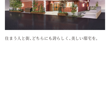
住まう人と街、どちらにも誇らしく、美しい邸宅を。
せ
第
快