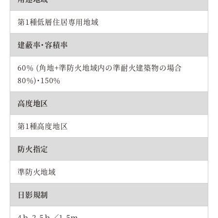
第1種低層住居専用地域
建蔽率・容積率
60％ (角地+準防火地域内の準耐火建築物の場合
80％)・150％
高度地区
第1種高度地区
防火指定
準防火地域
日影規制
4ｈ-2.5ｈ／1.5ｍ