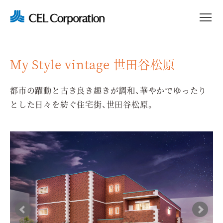
My Style vintage 世田谷松原
都市の躍動と古き良き趣きが調和、華やかでゆったり
とした日々を紡ぐ住宅街、世田谷松原。