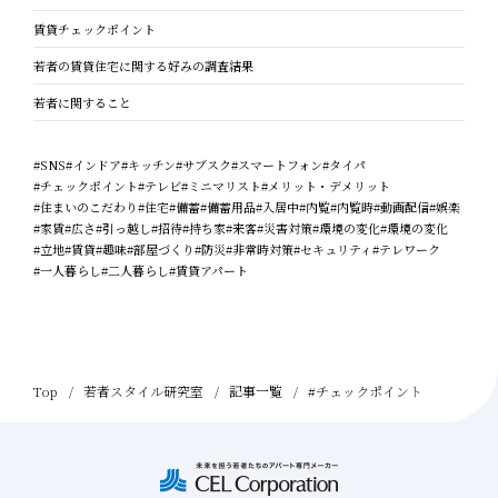
賃貸チェックポイント
若者の賃貸住宅に関する好みの調査結果
若者に関すること
#SNS
#インドア
#キッチン
#サブスク
#スマートフォン
#タイパ
#チェックポイント
#テレビ
#ミニマリスト
#メリット・デメリット
#住まいのこだわり
#住宅
#備蓄
#備蓄用品
#入居中
#内覧
#内覧時
#動画配信
#娯楽
#家賃
#広さ
#引っ越し
#招待
#持ち家
#来客
#災害対策
#環境の変化
#環境の変化
#立地
#賃貸
#趣味
#部屋づくり
#防災
#非常時対策
#セキュリティ
#テレワーク
#一人暮らし
#二人暮らし
#賃貸アパート
Top
若者スタイル研究室
記事一覧
#チェックポイント